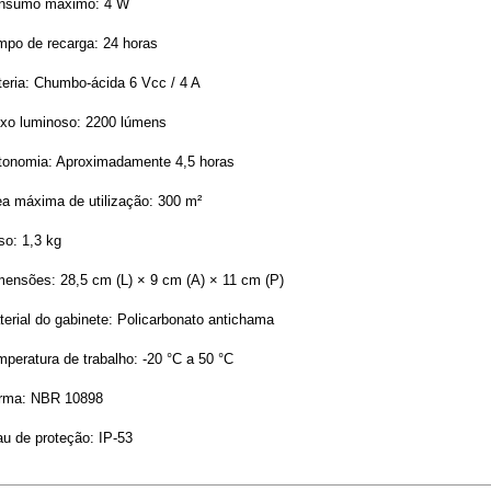
nsumo máximo: 4 W
mpo de recarga: 24 horas
teria: Chumbo-ácida 6 Vcc / 4 A
uxo luminoso: 2200 lúmens
tonomia: Aproximadamente 4,5 horas
ea máxima de utilização: 300 m²
so: 1,3 kg
mensões: 28,5 cm (L) × 9 cm (A) × 11 cm (P)
erial do gabinete: Policarbonato antichama
peratura de trabalho: -20 °C a 50 °C
rma: NBR 10898
au de proteção: IP-53