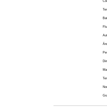
Co
Te
Ba
Fl
Au
Ár
Pe
Di
Mat
Tem
No
Gr