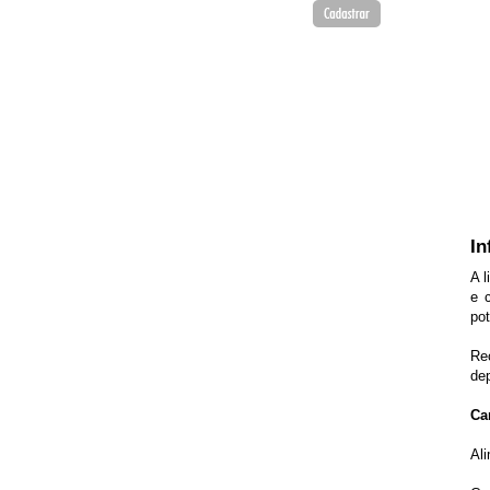
In
A 
e 
pot
Re
dep
Car
Al